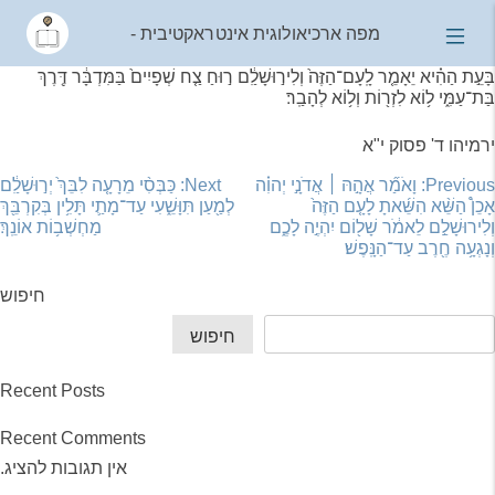
מפה ארכיאולוגית אינטראקטיבית
-
בָּעֵ֣ת הַהִ֗יא יֵאָמֵ֤ר לָֽעָם־הַזֶּה֙ וְלִיר֣וּשָׁלִַ֔ם ר֣וּחַ צַ֤ח שְׁפָיִים֙ בַּמִּדְבָּ֔ר דֶּ֖רֶךְ
בַּת־עַמִּ֑י ל֥וֹא לִזְר֖וֹת וְל֥וֹא לְהָבַֽר׃
ירמיהו ד' פסוק י"א
יווט
Previous:
וָאֹמַ֞ר אֲהָ֣הּ ׀ אֲדֹנָ֣י יְהוִ֗ה
Next:
כַּבְּסִ֨י מֵרָעָ֤ה לִבֵּךְ֙ יְר֣וּשָׁלִַ֔ם
אָכֵן֩ הַשֵּׁ֨א הִשֵּׁ֜אתָ לָעָ֤ם הַזֶּה֙
לְמַ֖עַן תִּוָּשֵׁ֑עִי עַד־מָתַ֛י תָּלִ֥ין בְּקִרְבֵּ֖ךְ
וְלִירוּשָׁלִַ֣ם לֵאמֹ֔ר שָׁל֖וֹם יִהְיֶ֣ה לָכֶ֑ם
מַחְשְׁב֥וֹת אוֹנֵֽךְ׃
וְנָגְעָ֥ה חֶ֖רֶב עַד־הַנָּֽפֶשׁ׃
חיפוש
חיפוש
Recent Posts
Recent Comments
אין תגובות להציג.